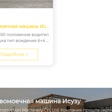
оечная машина Ису
20 кубических метров
водител
ия 6×4 с
наряженная масса (кг) 9500kg ...
Подробнее 🡥
вомоечная машина Исузу
nstruction Machinery Co., Ltd. Компания прошла се