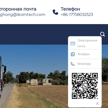
кторонная почта
Телефон

ghong@ikomtech.com
+86-17758032523

Электоронная
почта
Телефон
WhatsApp