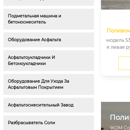
Подметальная машина и 
бетоносмеситель
Поливом
зу 5350 
Оборудование Асфальта
модель 5350 положение 
я левая рука тип вожден
Асфальтоукладчики И 
Бетоноукладчики
Оборудование Для Ухода За 
Асфальтовым Покрытием
Асфальтосмесительный Завод
Поли
Разбрасыватель Соли
IKOM Co