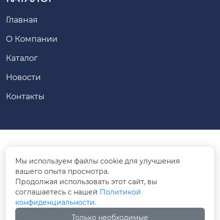
Главная
О Компании
Каталог
Новости
Контакты
Office: 2-309, Pengjin Kechuang Building ,

Мы используем файлы cookie для улучшения
Gongshu District, Hangzhou
вашего опыта просмотра.
Продолжая использовать этот сайт, вы
huanghong@ikomtech.com

соглашаетесь с нашей
Политикой
конфиденциальности.
+86-571-88260773

Только необходимые