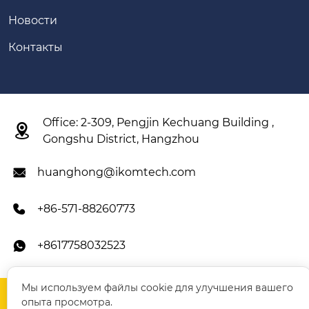
Новости
Контакты
Office: 2-309, Pengjin Kechuang Building ,

Gongshu District, Hangzhou
huanghong@ikomtech.com

+86-571-88260773

+8617758032523

Мы используем файлы cookie для улучшения вашего
IKOM Construction Machinery Co., Ltd.
опыта просмотра.