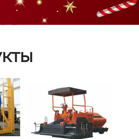
ые
кты