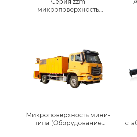
Серия zzm
микроповерхность
(оборудование сларри
сил)
Микроповерхность мини-
типа (Оборудование
ста
Сларри Сил)
грун