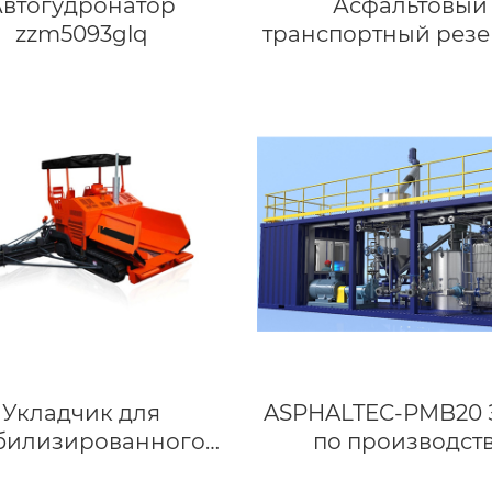
Автогудронатор
Асфальтовый
zzm5093glq
транспортный резе
Укладчик для
ASPHALTEC-PMB20 
билизированного
по производст
та серии ikom zmwt
полимерно-