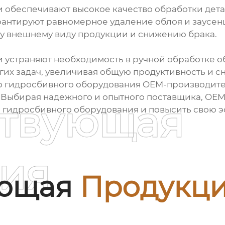
 обеспечивают высокое качество обработки дета
антируют равномерное удаление облоя и заусенце
му внешнему виду продукции и снижению брака.
 устраняют необходимость в ручной обработке об
их задач, увеличивая общую продуктивность и сн
 гидросбивного оборудования OEM-производител
 Выбирая надежного и опытного поставщика, OEM
ствующая
гидросбивного оборудования и повысить свою эф
ия
ующая
Продукц