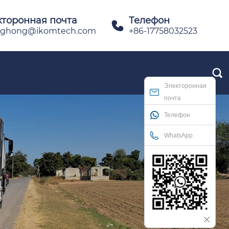
кторонная почта
Телефон

ghong@ikomtech.com
+86-17758032523

Электоронная
почта
Телефон
WhatsApp