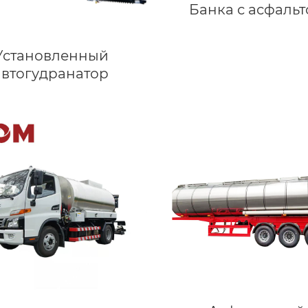
Банка с асфаль
Установленный
автогудранатор