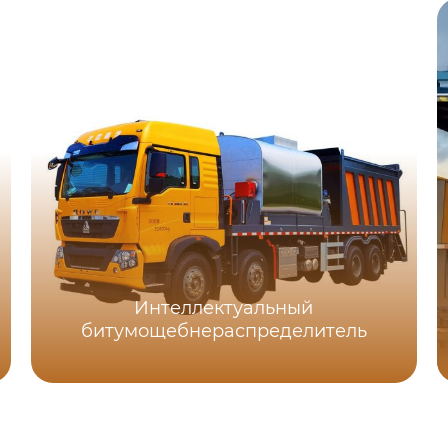
Интеллектуальный
битумощебнераспределитель