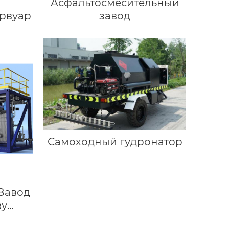
Асфальтосмесительный
рвуар
завод
Самоходный гудронатор
Завод
ву