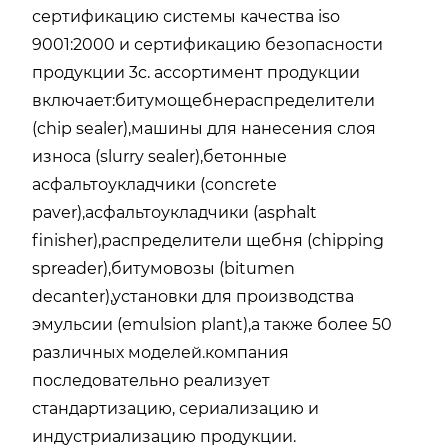
сертификацию системы качества iso
9001:2000 и сертификацию безопасности
продукции 3c. ассортимент продукции
включает:битумощебнераспределители
(chip sealer),машины для нанесения слоя
износа (slurry sealer),бетонные
асфальтоукладчики (concrete
paver),асфальтоукладчики (asphalt
finisher),распределители щебня (chipping
spreader),битумовозы (bitumen
decanter),установки для производства
эмульсии (emulsion plant),а также более 50
различных моделей.компания
последовательно реализует
стандартизацию, сериализацию и
индустриализацию продукции.