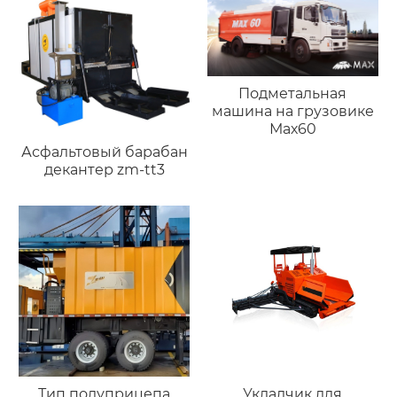
Подметальная
машина на грузовике
Мах60
Асфальтовый барабан
декантер zm-tt3
Тип полуприцепа
Укладчик для