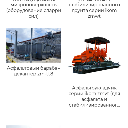
микроповерхность
стабилизированного
(оборудование сларри
грунта серии ikom
сил)
zmwt
Асфальтовый барабан
декантер zm-tt8
Асфальтоукладчик
серии ikom zmvt (для
асфальта и
стабилизированного
грунта)