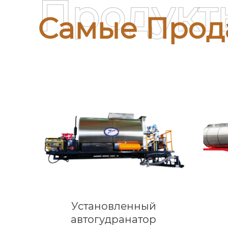
Продукт
Самые Прод
Установленный
автогудранатор