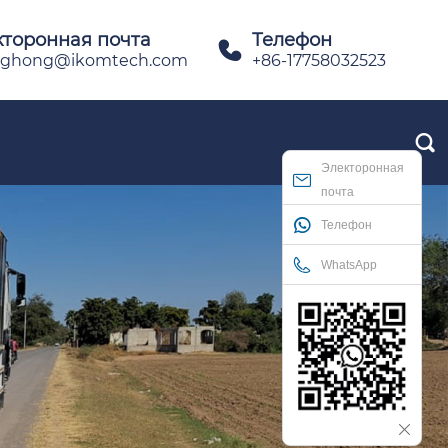
кторонная почта
Телефон

ghong@ikomtech.com
+86-17758032523

Электоронная
почта
Телефон
WhatsApp