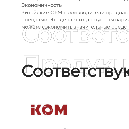
Экономичность
Китайские OEM-производители предлага
брендами. Это делает их доступным вари
Соответ
можете сэкономить значительные средств
Продукц
Соответств