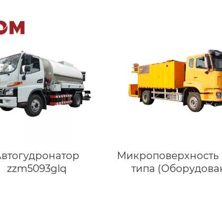
Автогудронатор
Микроповерхность
zzm5093glq
типа (Оборудова
Сларри Сил)