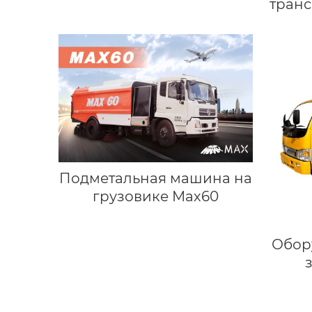
тран
Подметальная машина на
грузовике Мах60
Обор