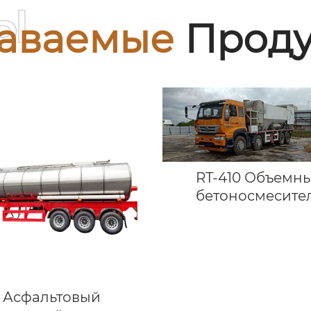
ы
аваемые
Проду
RT-410 Объемн
бетоносмесите
Асфальтовый