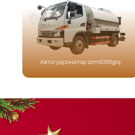
Автогудронатор zzm5093glq