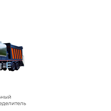
ьный
еделитель