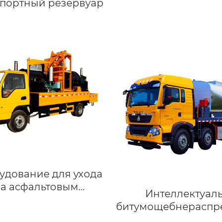
спортный резервуар
удование для ухода
за асфальтовым
Интеллектуал
покрытием
битумощебнераспр