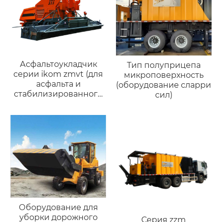
Асфальтоукладчик
Тип полуприцепа
серии ikom zmvt (для
микроповерхность
асфальта и
(оборудование сларри
стабилизированного
сил)
грунта)
Оборудование для
уборки дорожного
Серия zzm