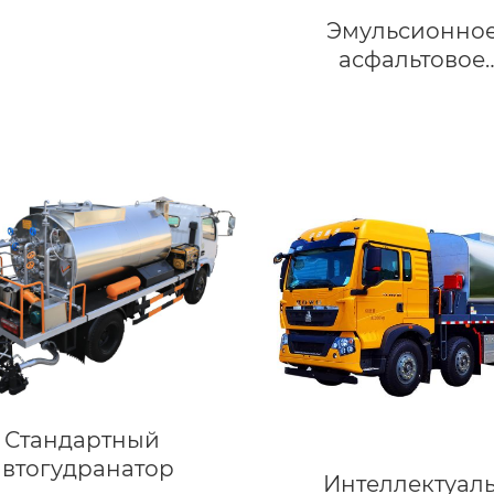
Эмульсионно
асфальтовое
оборудовани
Стандартный
автогудранатор
Интеллектуал