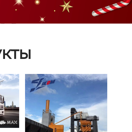
ые
кты