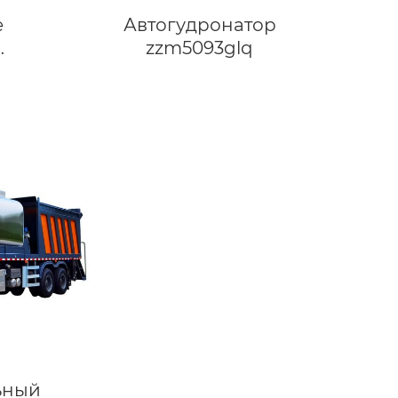
е
Автогудронатор
zzm5093glq
е
ьный