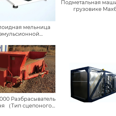
Подметальная маш
грузовике Мах
лоидная мельница
эмульсионной
лаборатории
000 Разбрасыватель
я （Тип сцепоного
устройства）