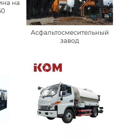
ина на
60
Асфальтосмесительный
завод