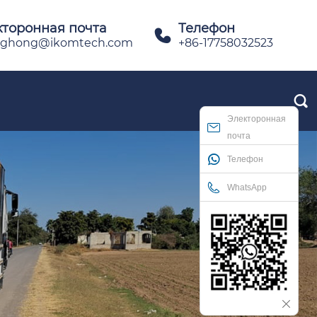
кторонная почта
Телефон

ghong@ikomtech.com
+86-17758032523

Электоронная
почта
Телефон
WhatsApp