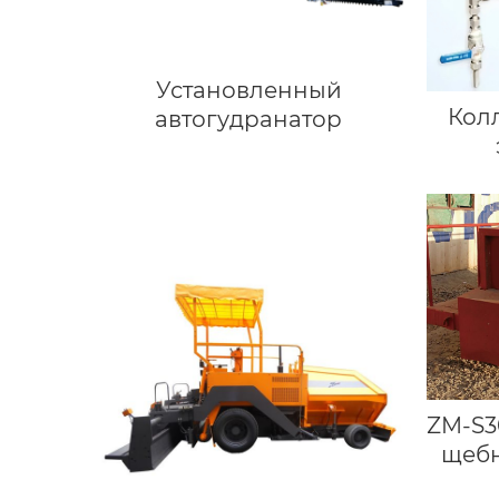
Установленный
Кол
автогудранатор
ZM-S3
щебн