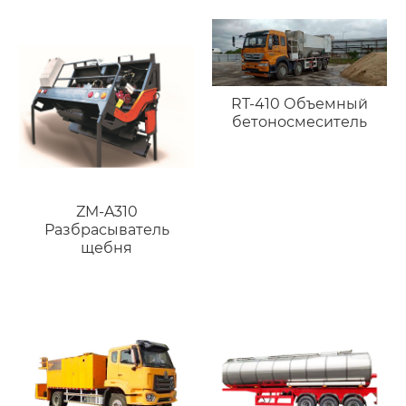
модифицированного
битума
RT-410 Объемный
бетоносмеситель
ZM-A310
Разбрасыватель
щебня