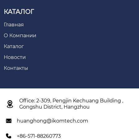
КАТАЛОГ
Главная
О Компании
Каталог
Новости
Контакты
Office: 2-309, Pengjin Kechuang Building ,

Gongshu District, Hangzhou
huanghong@ikomtech.com

+86-571-88260773
