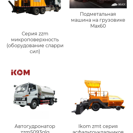
Подметальная
машина на грузовике
Мах60
Серия zzm
микроповерхность
(оборудование сларри
сил)
Автогудронатор
Ikom zmt серия
zzm5093glq
асфальтоукладчиков