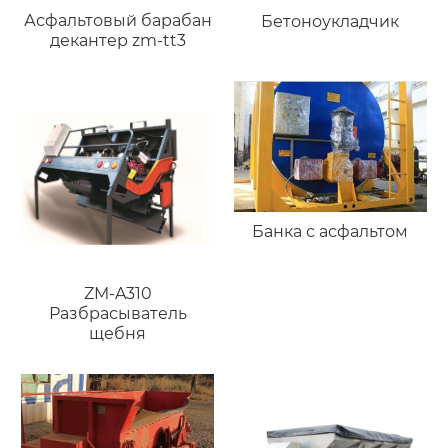
Асфальтовый барабан
Бетоноукладчик
декантер zm-tt3
Банка с асфальтом
ZM-A310
Разбрасыватель
щебня