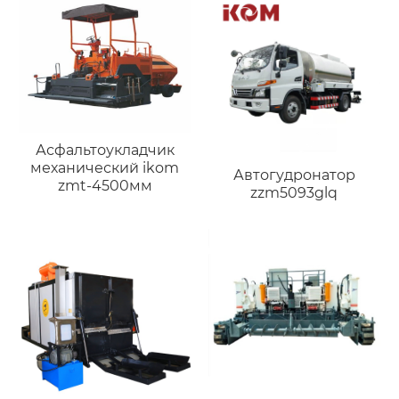
Асфальтоукладчик
механический ikom
Автогудронатор
zmt-4500мм
zzm5093glq