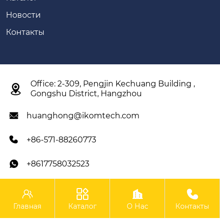
Новости
Контакты
Office: 2-309, Pengjin Kechuang Building ,

Gongshu District, Hangzhou
huanghong@ikomtech.com

+86-571-88260773

+8617758032523





IKOM Construction Machinery Co., Ltd.
Главная
Каталог
О Нас
Контакты
Copyright ©IKOM Construction Machinery Co., Ltd.