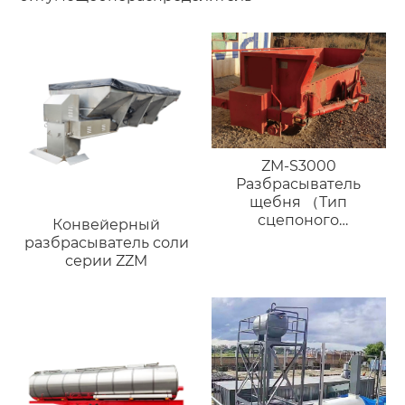
ZM-S3000
Разбрасыватель
щебня （Тип
сцепоного
Конвейерный
устройства）
разбрасыватель соли
серии ZZM