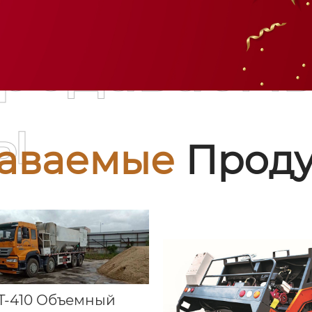
родаваем
ы
аваемые
Проду
T-410 Объемный