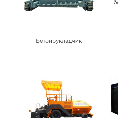
б
Бетоноукладчик