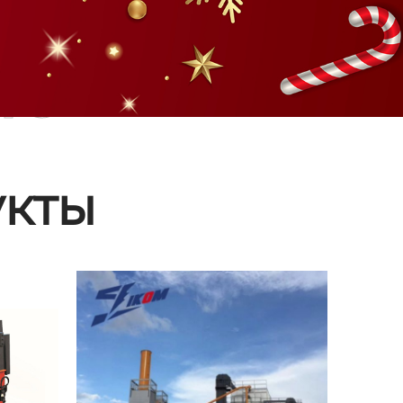
ые
кты