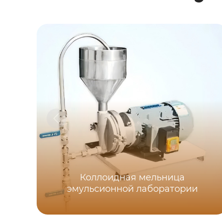
Коллоидная мельница
эмульсионной лаборатории