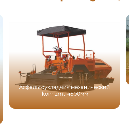
Асфальтоукладчик механический
ikom zmt-4500мм