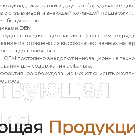
ьтоукладчики, катки и другое оборудование для
 с отзывчивой и знающей командой поддержки, 
е обслуживание.
вщиками OEM
орудования для содержания асфальта имеет ряд 
вание изготовлено из высококачественных матер
ость и долговечность.
и OEM постоянно внедряют инновационные техно
дования для содержания асфальта.
ффективное оборудование может снизить эксплу
ствующая
остоев.
ия
ующая
Продукц