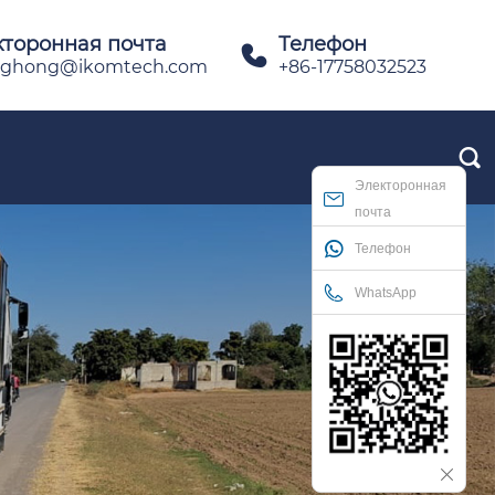
кторонная почта
Телефон

ghong@ikomtech.com
+86-17758032523

Электоронная
почта
Телефон
WhatsApp