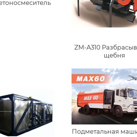
етоносмеситель
ZM-A310 Разбрасыв
щебня
Подметальная маш