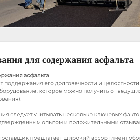
ания для содержания асфальта
ержания асфальта
кт поддержания его долговечности и целостност
борудование, которое можно получить от ведущ
вания).
я следует учитывать несколько ключевых факто
дтвержденным опытом и положительными отзывами
 поставщик предлагает широкий ассортимент об