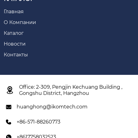
Главная
О Компании
Каталог
Новости
Контакты
Office: 2-309, Pengjin Kechuang Building ,

Gongshu District, Hangzhou
huanghong@ikomtech.com

+86-571-88260773

+8617758032523
