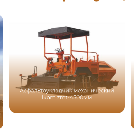
Асфальтоукладчик механический
ikom zmt-4500мм