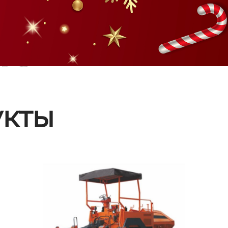
ые
кты