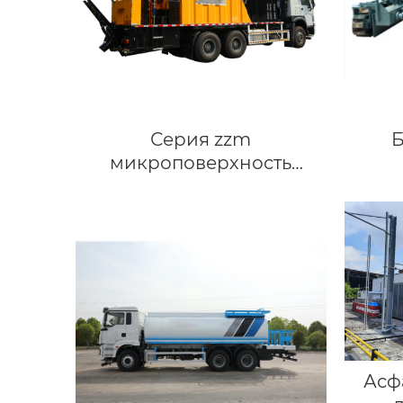
Серия zzm
Б
микроповерхность
(оборудование сларри
сил)
Асф