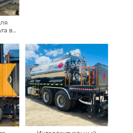
для
та в