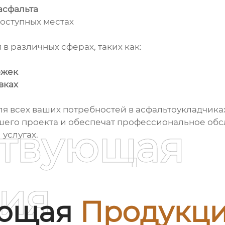
асфальта
доступных местах
в различных сферах, таких как:
ожек
вках
 всех ваших потребностей в асфальтоукладчика
шего проекта и обеспечат профессиональное обсл
ствующая
 услугах.
ия
ующая
Продукц