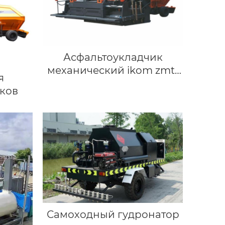
Асфальтоукладчик
механический ikom zmt-
я
4500мм
ков
Самоходный гудронатор