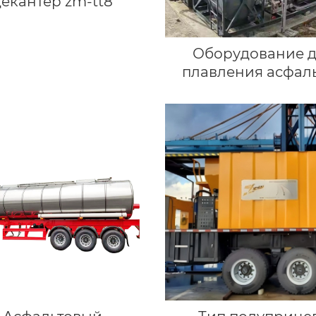
декантер zm-tt8
Оборудование 
плавления асфаль
барабанах