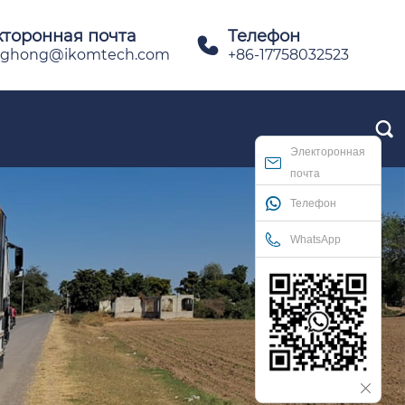
кторонная почта
Телефон

ghong@ikomtech.com
+86-17758032523

Электоронная
почта
Телефон
WhatsApp