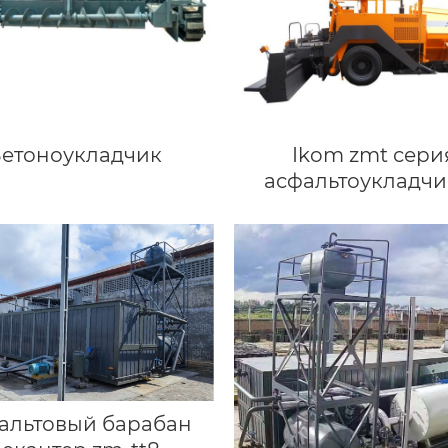
Ikom zmt сери
етоноукладчик
асфальтоукладчи
альтовый барабан