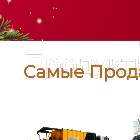
Самые П
Продукт
Самые Прод