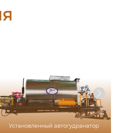
ия
Установленный автогудранатор