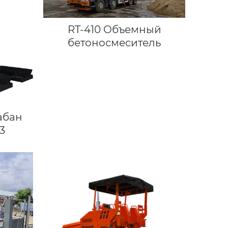
RT-410 Объемный
бетоносмеситель
абан
3