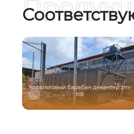
Продукц
Соответств
Асфальтовый барабан декантер zm-
tt8