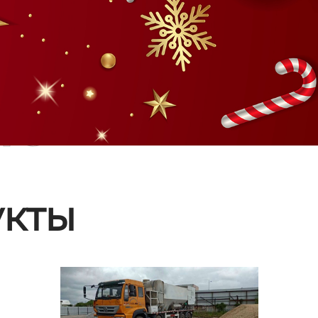
ые
кты