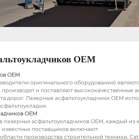
альтоукладчиков OEM
ков OEM
зводители оригинального оборудования) являют
, производят и поставляют высококачественные а
нта дорог. Лазерные асфальтоукладчики OEM исп
асфальтоукладки.
ладчиков OEM
 лазерных асфальтоукладчиков OEM, каждый из 
 известных поставщиков включают:
 в области производства строительной техники, Ca