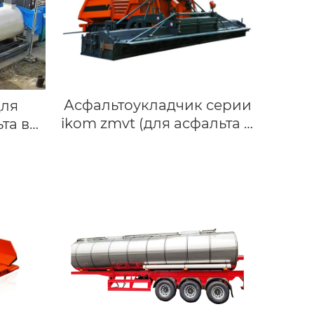
Асфальтоукладчик серии
для
ikom zmvt (для асфальта и
та в
стабилизированного
грунта)