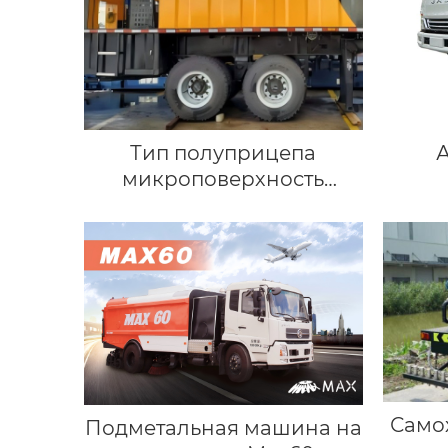
Тип полуприцепа
микроповерхность
(оборудование сларри
сил)
Само
Подметальная машина на