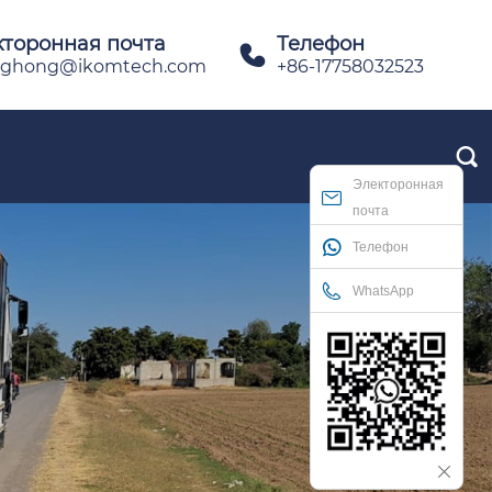
кторонная почта
Телефон

ghong@ikomtech.com
+86-17758032523

Электоронная
почта
Телефон
WhatsApp