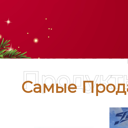
Самые П
Продукт
Самые Прод