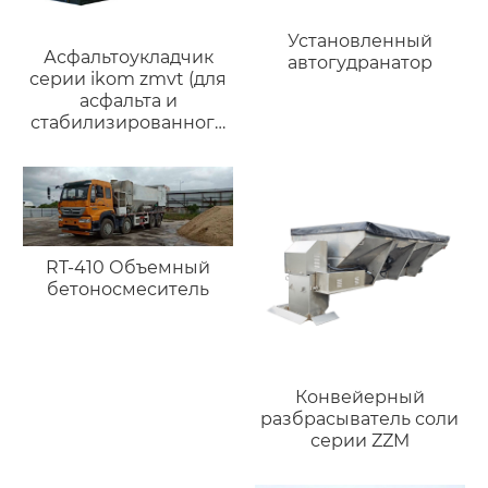
Установленный
Асфальтоукладчик
автогудранатор
серии ikom zmvt (для
асфальта и
стабилизированного
грунта)
RT-410 Объемный
бетоносмеситель
Конвейерный
разбрасыватель соли
серии ZZM