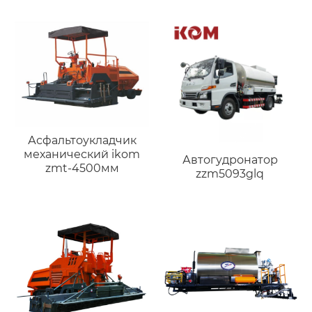
Асфальтоукладчик
механический ikom
Автогудронатор
zmt-4500мм
zzm5093glq