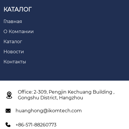
КАТАЛОГ
Главная
О Компании
Каталог
Новости
Контакты
Office: 2-309, Pengjin Kechuang Building ,

Gongshu District, Hangzhou
huanghong@ikomtech.com

+86-571-88260773
