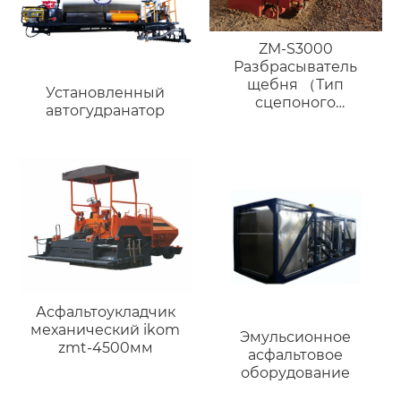
ZM-S3000
Разбрасыватель
щебня （Тип
Установленный
сцепоного
автогудранатор
устройства）
Асфальтоукладчик
механический ikom
Эмульсионное
zmt-4500мм
асфальтовое
оборудование