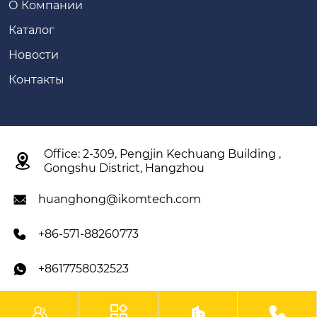
О Компании
Каталог
Новости
Контакты
Office: 2-309, Pengjin Kechuang Building ,

Gongshu District, Hangzhou
huanghong@ikomtech.com

+86-571-88260773

+8617758032523




