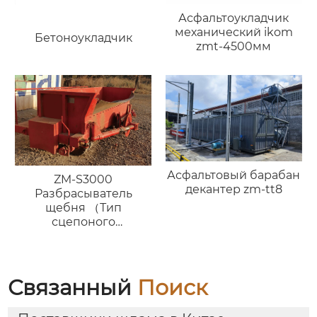
Асфальтоукладчик
механический ikom
Бетоноукладчик
zmt-4500мм
Асфальтовый барабан
ZM-S3000
декантер zm-tt8
Разбрасыватель
щебня （Тип
сцепоного
устройства）
Связанный
Поиск