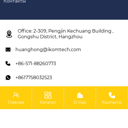
Контакты
Office: 2-309, Pengjin Kechuang Building ,

Gongshu District, Hangzhou
huanghong@ikomtech.com

+86-571-88260773

+8617758032523





IKOM Construction Machinery Co., Ltd.
Главная
Каталог
О Нас
Контакты
Copyright ©IKOM Construction Machinery Co., Ltd.