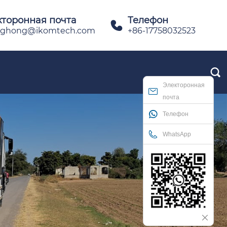
кторонная почта
Телефон

ghong@ikomtech.com
+86-17758032523

Электоронная
почта
Телефон
WhatsApp