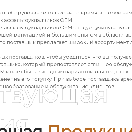
ть оборудование только на то время, которое вам
ых асфальтоукладчиков OEM
х асфальтоукладчиков OEM следует учитывать сл
ошей репутацией и большим опытом в области а
что поставщик предлагает широкий ассортимент 
ых поставщиков, чтобы убедиться, что вы получа
авщика, который предоставляет отличное обслуж
 может быть выгодным вариантом для тех, кто хо
нег на его покупку. При выборе поставщика арен
ствующая
ценообразование и обслуживание клиентов.
ия
ующая
Продукц