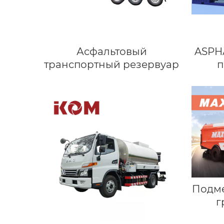
Асфальтовый
ASPH
транспортный резервуар
п
мо
Подме
г