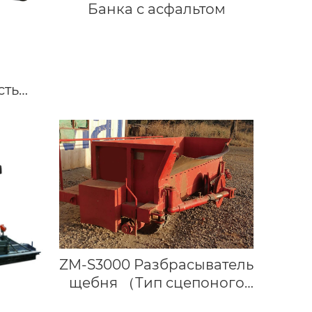
Банка с асфальтом
сть
арри
ZM-S3000 Разбрасыватель
щебня （Тип сцепоного
устройства）