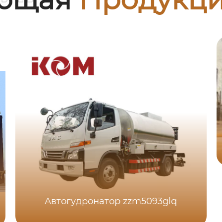
Автогудронатор zzm5093glq