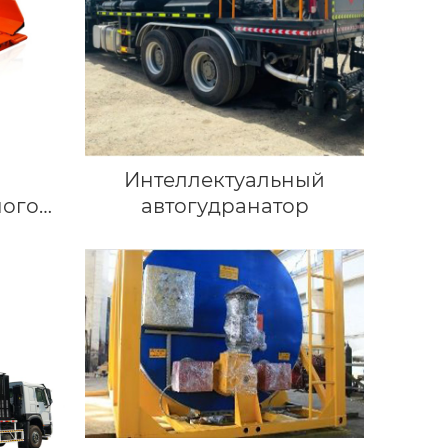
Интеллектуальный
ного
автогудранатор
 zmwt