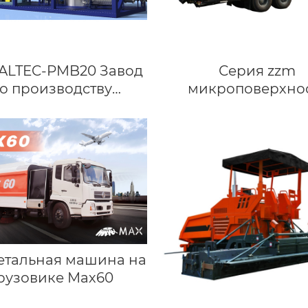
ALTEC-PMB20 Завод
Серия zzm
о производству
микроповерхно
полимерно-
(оборудование сл
дифицированного
сил)
битума
тальная машина на
рузовике Мах60