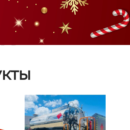
ые
кты