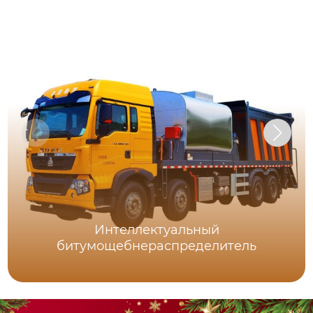
Интеллектуальный
битумощебнераспределитель