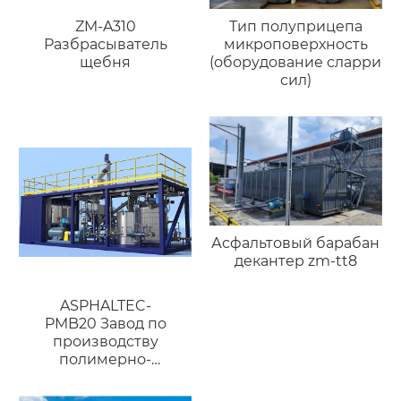
ZM-A310
Тип полуприцепа
Разбрасыватель
микроповерхность
щебня
(оборудование сларри
сил)
Асфальтовый барабан
декантер zm-tt8
ASPHALTEC-
PMB20 Завод по
производству
полимерно-
модифицированного
битума