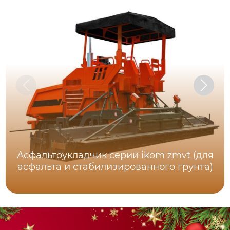
Асфальтоукладчик серии ikom zmvt (для
асфальта и стабилизированного грунта)