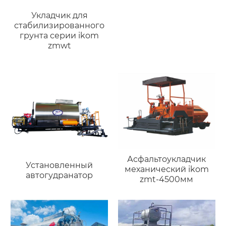
Укладчик для
стабилизированного
грунта серии ikom
zmwt
Асфальтоукладчик
Установленный
механический ikom
автогудранатор
zmt-4500мм