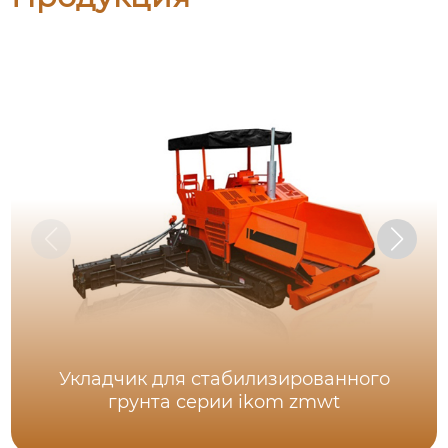
Укладчик для стабилизированного
грунта серии ikom zmwt