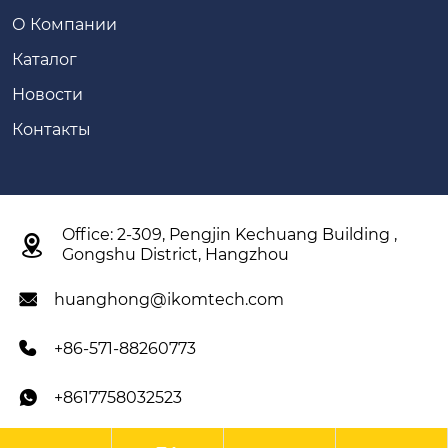
О Компании
Каталог
Новости
Контакты
Office: 2-309, Pengjin Kechuang Building ,

Gongshu District, Hangzhou
huanghong@ikomtech.com

+86-571-88260773

+8617758032523
