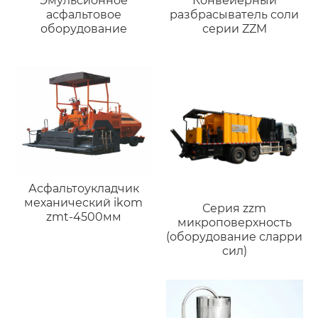
Эмульсионное
Конвейерный
асфальтовое
разбрасыватель соли
оборудование
серии ZZM
Асфальтоукладчик
механический ikom
Серия zzm
zmt-4500мм
микроповерхность
(оборудование сларри
сил)