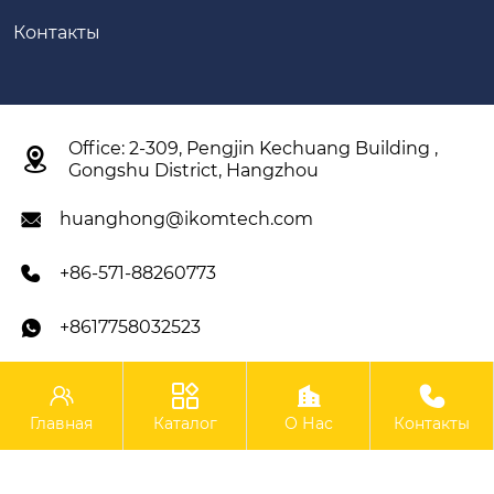
Контакты
Office: 2-309, Pengjin Kechuang Building ,

Gongshu District, Hangzhou
huanghong@ikomtech.com

+86-571-88260773

+8617758032523





IKOM Construction Machinery Co., Ltd.
Главная
Каталог
О Нас
Контакты
Copyright ©IKOM Construction Machinery Co., Ltd.