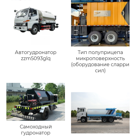
Автогудронатор
Тип полуприцепа
zzm5093glq
микроповерхность
(оборудование сларри
сил)
Самоходный
гудронатор