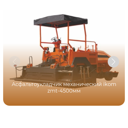
Асфальтоукладчик механический ikom
zmt-4500мм