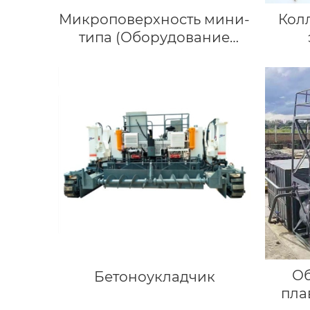
Микроповерхность мини-
Кол
типа (Оборудование
Сларри Сил)
Об
Бетоноукладчик
пла