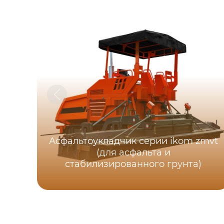
Асфальтоукладчик серии ikom zmvt
(для асфальта и
стабилизированного грунта)