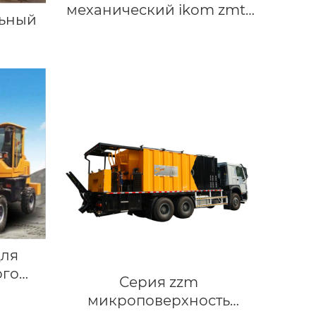
механический ikom zmt-
льный
4500мм
для
ого
Серия zzm
микроповерхность