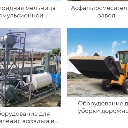
лоидная мельница
Асфальтосмесите
эмульсионной
завод
лаборатории
Оборудование 
уборки дорожн
орудование для
покрытия
вления асфальта в