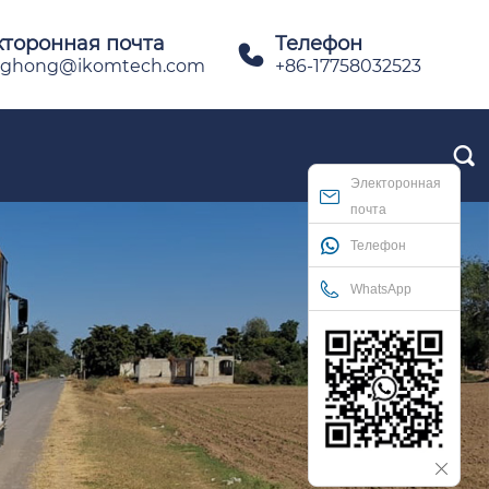
кторонная почта
Телефон

ghong@ikomtech.com
+86-17758032523

Электоронная
почта
Телефон
WhatsApp