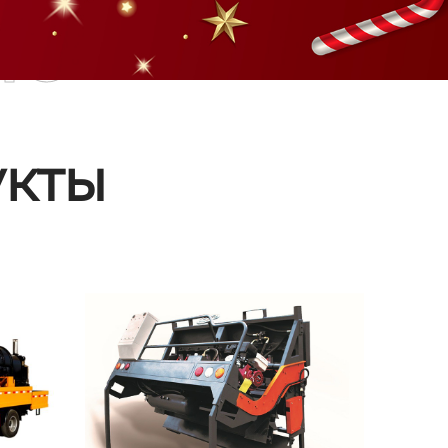
ые
кты