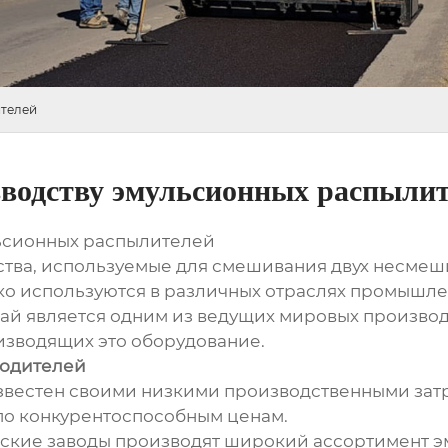
ителей
зводству эмульсионных распыли
льсионных распылителей
ства, используемые для смешивания двух несмеш
ко используются в различных отраслях промышле
ай является одним из ведущих мировых производ
изводящих это оборудование.
водителей
известен своими низкими производственными затр
по конкурентоспособным ценам.
ские заводы производят широкий ассортимент эм