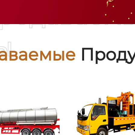
родаваем
ы
аваемые
Проду