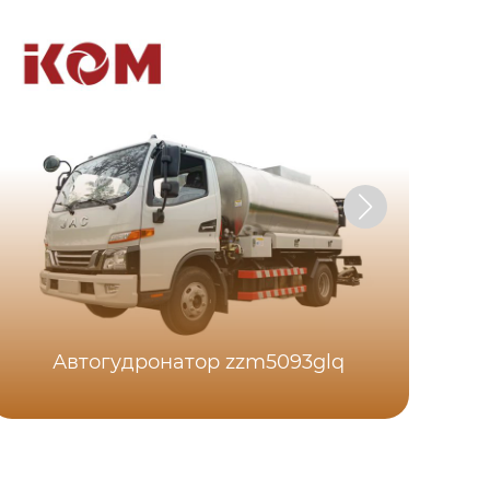
А
Автогудронатор zzm5093glq