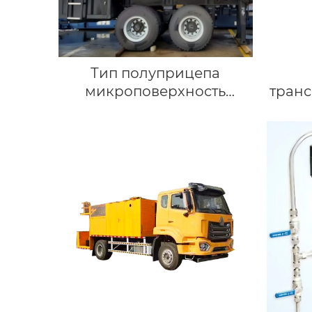
Тип полуприцепа
микроповерхность
тран
(оборудование сларри
сил)