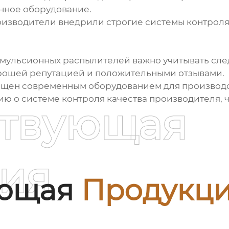
нное оборудование.
оизводители внедрили строгие системы контроля 
эмульсионных распылителей важно учитывать сл
орошей репутацией и положительными отзывами.
нащен современным оборудованием для производс
ю о системе контроля качества производителя, ч
ствующая
ия
ующая
Продукц