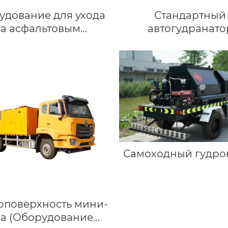
удование для ухода
Стандартный
за асфальтовым
автогудранато
покрытием
Самоходный гудро
поверхность мини-
па (Оборудование