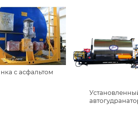
Сларри Сил)
нка с асфальтом
Установленны
автогудранато