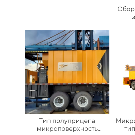
Обор
Тип полуприцепа
Микро
микроповерхность
ти