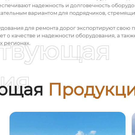
беспечивают надежность и долговечность оборудо
ательным вариантом для подрядчиков, стремящих
дования для ремонта дорог экспортируют свою п
ет о качестве и надежности оборудования, а такж
ствующая
х регионах.
ия
ующая
Продукц