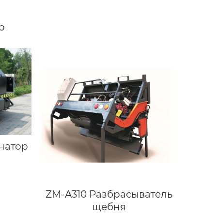
р
натор
ZM-A310 Разбрасыватель
щебня