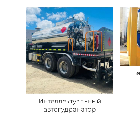
(оборудование сларри
сил)
Ба
Интеллектуальный
автогудранатор