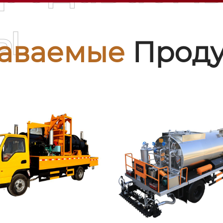
ы
аваемые
Проду