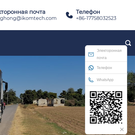
кторонная почта
Телефон

ghong@ikomtech.com
+86-17758032523

Электоронная
почта
Телефон
WhatsApp