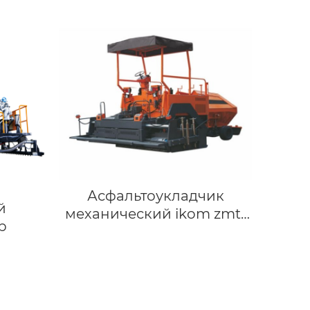
Асфальтоукладчик
й
механический ikom zmt-
р
4500мм