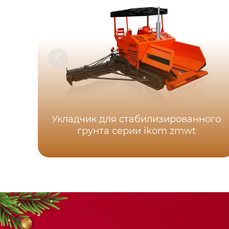
Укладчик для стабилизированного
грунта серии ikom zmwt