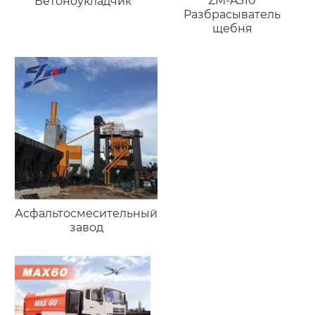
ZM-A310
Бетоноукладчик
Разбрасыватель
щебня
Асфальтосмесительный
завод