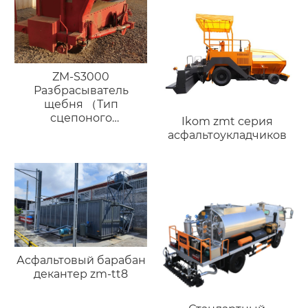
ZM-S3000
Разбрасыватель
щебня （Тип
сцепоного
Ikom zmt серия
устройства）
асфальтоукладчиков
Асфальтовый барабан
декантер zm-tt8