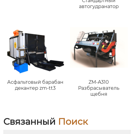
Стандартный
автогудранатор
Асфальтовый барабан
ZM-A310
декантер zm-tt3
Разбрасыватель
щебня
Связанный
Поиск