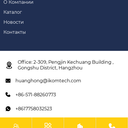
О Компании
Каталог
Новости
Контакты
Office: 2-309, Pengjin Kechuang Building ,

Gongshu District, Hangzhou
huanghong@ikomtech.com

+86-571-88260773

+8617758032523




