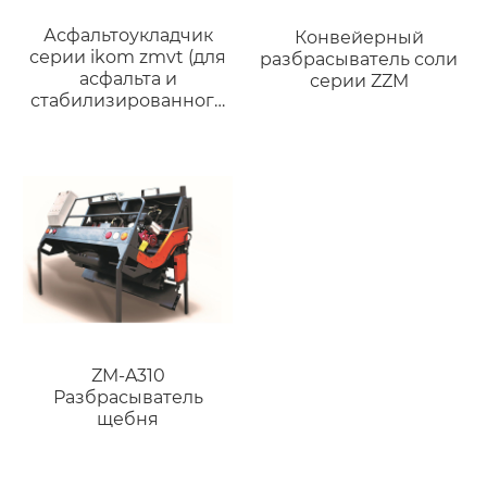
Асфальтоукладчик
Конвейерный
серии ikom zmvt (для
разбрасыватель соли
асфальта и
серии ZZM
стабилизированного
грунта)
ZM-A310
Разбрасыватель
щебня