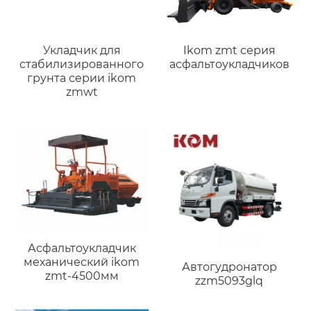
Укладчик для
Ikom zmt серия
стабилизированного
асфальтоукладчиков
грунта серии ikom
zmwt
Асфальтоукладчик
механический ikom
Автогудронатор
zmt-4500мм
zzm5093glq