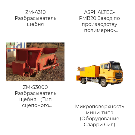
ZM-A310
ASPHALTEC-
Разбрасыватель
PMB20 Завод по
щебня
производству
полимерно-
модифицированного
битума
ZM-S3000
Разбрасыватель
щебня （Тип
сцепоного
Микроповерхность
устройства）
мини-типа
(Оборудование
Сларри Сил)