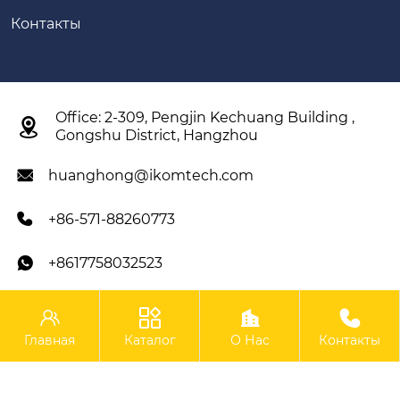
Контакты
Office: 2-309, Pengjin Kechuang Building ,

Gongshu District, Hangzhou
huanghong@ikomtech.com

+86-571-88260773

+8617758032523





IKOM Construction Machinery Co., Ltd.
Главная
Каталог
О Нас
Контакты
Copyright ©IKOM Construction Machinery Co., Ltd.