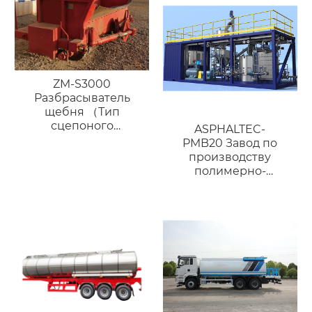
ZM-S3000
Разбрасыватель
щебня （Тип
сцепоного
ASPHALTEC-
устройства）
PMB20 Завод по
производству
полимерно-
модифицированного
битума