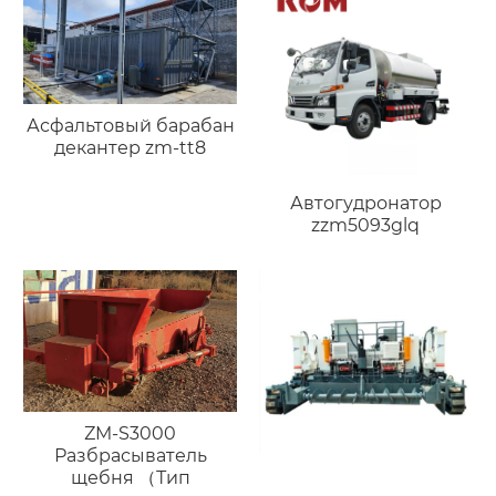
Асфальтовый барабан
декантер zm-tt8
Автогудронатор
zzm5093glq
ZM-S3000
Разбрасыватель
щебня （Тип