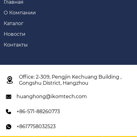
Главная
О Компании
Каталог
Новости
Контакты
Office: 2-309, Pengjin Kechuang Building ,

Gongshu District, Hangzhou
huanghong@ikomtech.com

+86-571-88260773

+8617758032523
