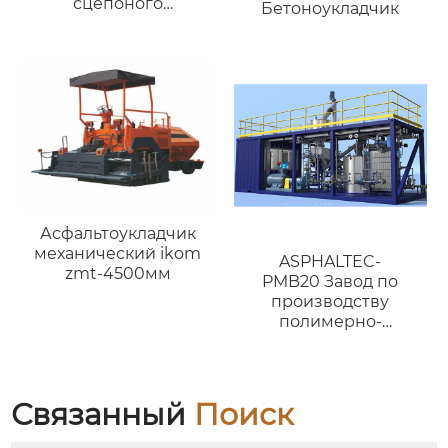
сцепоного
Бетоноукладчик
устройства）
Асфальтоукладчик
механический ikom
ASPHALTEC-
zmt-4500мм
PMB20 Завод по
производству
полимерно-
модифицированного
битума
Связанный
Поиск