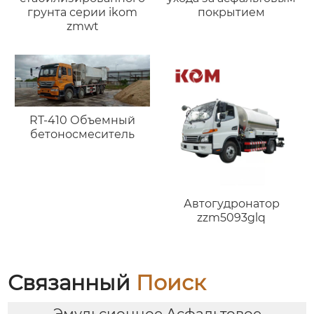
грунта серии ikom
покрытием
zmwt
RT-410 Объемный
бетоносмеситель
Автогудронатор
zzm5093glq
Связанный
Поиск