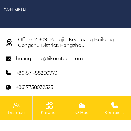
Контакты
Office: 2-309, Pengjin Kechuang Building ,

Gongshu District, Hangzhou
huanghong@ikomtech.com

+86-571-88260773

+8617758032523





IKOM Construction Machinery Co., Ltd.
Главная
Каталог
О Нас
Контакты
Copyright ©IKOM Construction Machinery Co., Ltd.