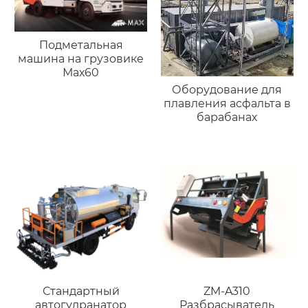
Подметальная
машина на грузовике
Мах60
Оборудование для
плавления асфальта в
барабанах
Стандартный
ZM-A310
автогудранатор
Разбрасыватель