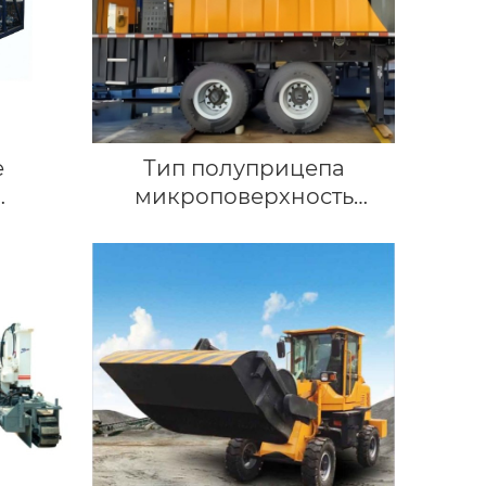
е
Тип полуприцепа
микроповерхность
е
(оборудование сларри
сил)