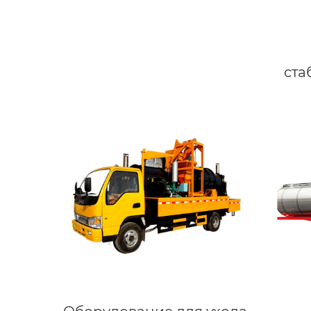
ста
грун