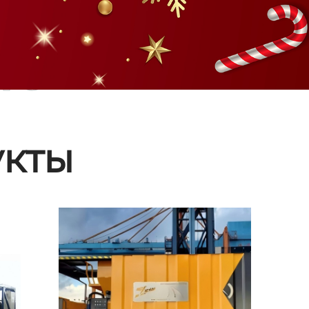
ые
кты