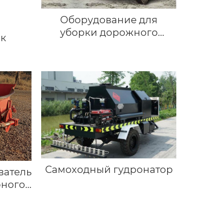
Оборудование для
уборки дорожного
ик
покрытия
Самоходный гудронатор
ватель
оного