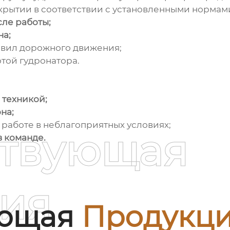
рытии в соответствии с установленными нормами
сле работы;
на;
авил дорожного движения;
той гудронатора.
 техникой;
на;
 работе в неблагоприятных условиях;
ствующая
в команде.
ия
ующая
Продукц