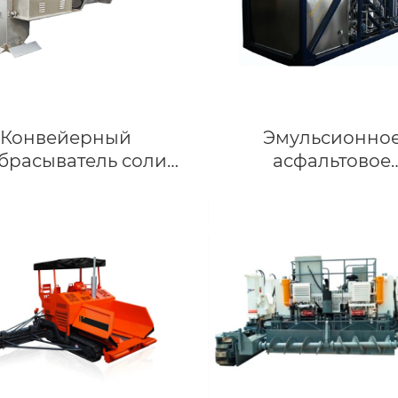
Конвейерный
Эмульсионно
брасыватель соли
асфальтовое
серии ZZM
оборудовани