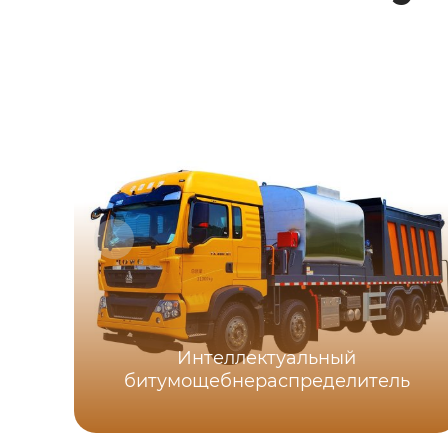
Интеллектуальный
битумощебнераспределитель