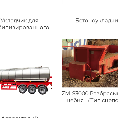
Укладчик для
Бетоноукладч
билизированного
та серии ikom zmwt
ZM-S3000 Разбрасы
щебня （Тип сцеп
устройства）