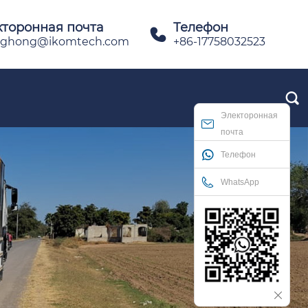
кторонная почта
Телефон

ghong@ikomtech.com
+86-17758032523

Электоронная
почта
Телефон
WhatsApp