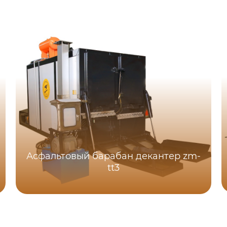
Асфальтовый барабан декантер zm-
tt3