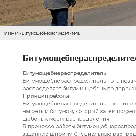
Главная
-
Битумощебнераспределитель
Битумощебнераспределите
Битумощебнераспределитель
Битумощебнераспределитель - это незам
распределяет битум и щебень по дорожн
Принцип работы
Битумощебнераспределитель состоит из 
нагретым битумом, который затем подает
щебень к месту распределения.
В процессе работы битумощебнераспреде
заданную ширину. Специальные распреде