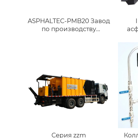
ASPHALTEC-PMB20 Завод
по производству
ас
полимерно-
модифицированного
битума
Серия zzm
Кол