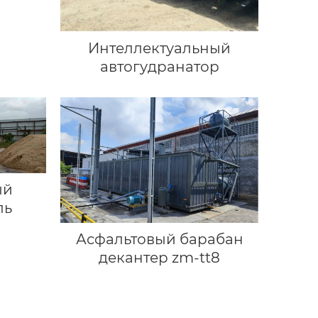
Интеллектуальный
автогудранатор
ый
ль
Асфальтовый барабан
декантер zm-tt8