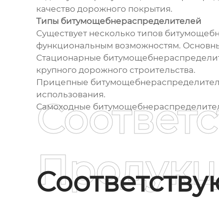
качество дорожного покрытия.
Типы битумощебнераспределителей
Существует несколько типов битумощебн
функциональным возможностям. Основны
Стационарные битумощебнераспределител
крупного дорожного строительства.
Прицепные битумощебнераспределители:
использования.
Соответ
Самоходные битумощебнераспределители
Продукц
Соответств