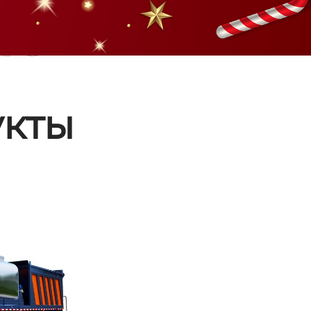
ые
кты