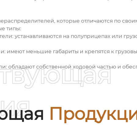
ераспределителей, которые отличаются по свои
е типы:
и: устанавливаются на полуприцепах или грузо
 имеют меньшие габариты и крепятся к грузовы
ствующая
: обладают собственной ходовой частью и обес
ия
ующая
Продукц