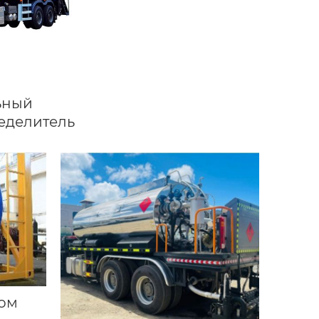
ьный
еделитель
том