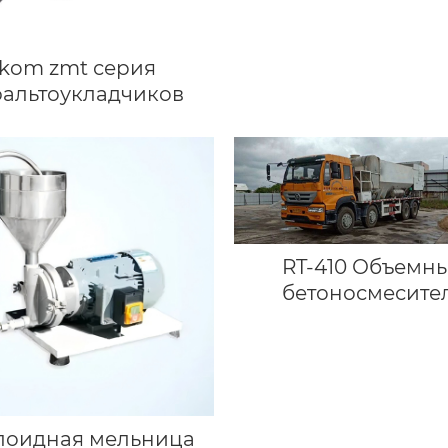
Ikom zmt серия
фальтоукладчиков
RT-410 Объемн
бетоносмесите
лоидная мельница