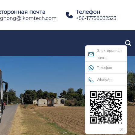
кторонная почта
Телефон

ghong@ikomtech.com
+86-17758032523

Электоронная
почта
Телефон
WhatsApp