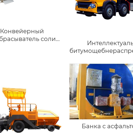
Конвейерный
брасыватель соли
Интеллектуал
серии ZZM
битумощебнераспр
Банка с асфаль