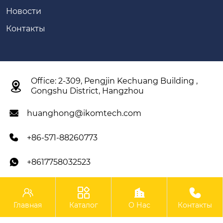
Новости
Контакты
Office: 2-309, Pengjin Kechuang Building ,

Gongshu District, Hangzhou
huanghong@ikomtech.com

+86-571-88260773

+8617758032523





IKOM Construction Machinery Co., Ltd.
Главная
Каталог
О Нас
Контакты
Copyright ©IKOM Construction Machinery Co., Ltd.