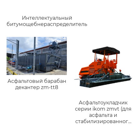
Интеллектуальный
битумощебнераспределитель
Асфальтовый барабан
декантер zm-tt8
Асфальтоукладчик
серии ikom zmvt (для
асфальта и
стабилизированного
грунта)