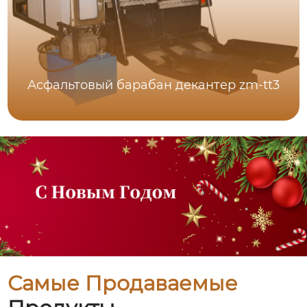
Асфальтовый барабан декантер zm-tt3
Самые Продаваемые